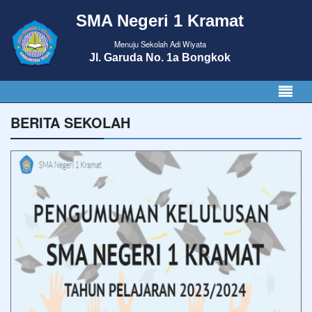
SMA Negeri 1 Kramat
Menuju Sekolah Adi Wiyata
Jl. Garuda No. 1a Bongkok
BERITA SEKOLAH